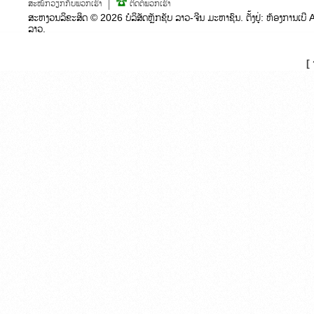
ສະໝັກວຽກກັບພວກເຮົາ
ຕິດຕໍ່ພວກເຮົາ
ສະຫງວນລິຂະສິດ ©
2026
ບໍລິສັດຫຼັກຊັບ ລາວ-ຈີນ ມະຫາຊົນ. ຕັ້ງຢູ່:​ ຫ້ອງກາ
ລາວ.
[ 