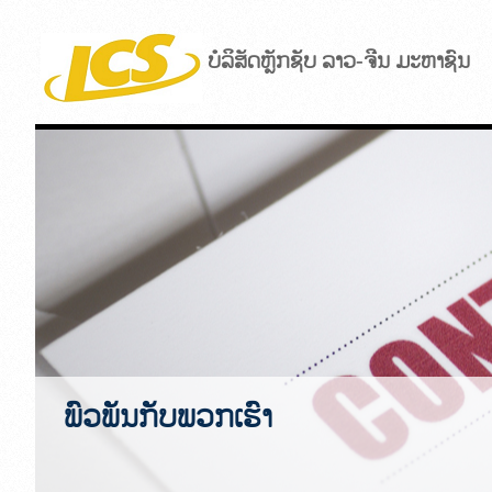
ບໍລິສັດຫຼັກຊັບ ລາວ-ຈີນ ມະຫາຊົນ
ພົວພັນກັບພວກເຮົາ