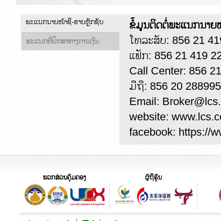
ພະແນກນາຍໜ້າຊື-ຂາຍຫຼັກຊັບ
ຂໍ້ມູນຕິດຕໍ່ພະແນກນາຍໜ
ໂທລະສັບ: 856 21 4
ພະແນກທີ່ປຶກສາທາງການເງິນ
ແຟັກ: 856 21 419 2
Call Center: 856 2
ມືຖື: 856 20 28899
Email: Broker@lcs
website: www.lcs.c
facebook: https://w
ພວກສ່ວນຄຸ້ມຄອງ
ຜູ້ຖືຮຸ້ນ