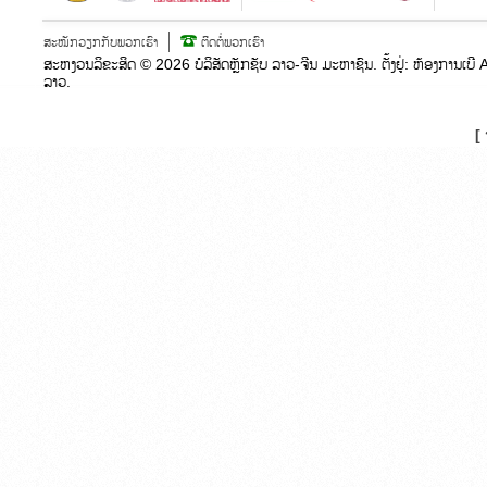
ສະໝັກວຽກກັບພວກເຮົາ
ຕິດຕໍ່ພວກເຮົາ
ສະຫງວນລິຂະສິດ ©
2026
ບໍລິສັດຫຼັກຊັບ ລາວ-ຈີນ ມະຫາຊົນ. ຕັ້ງຢູ່:​ ຫ້ອງກາ
ລາວ.
[ 