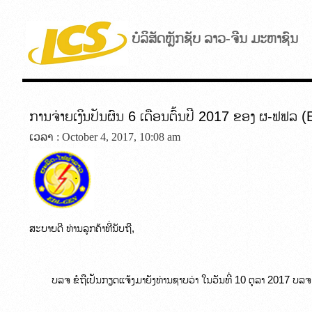
ບໍລິສັດຫຼັກຊັບ ລາວ-ຈີນ ມະຫາຊົນ
ການຈ່າຍເງິນປັນຜົນ 6 ເດືອນຕົ້ນປີ 2017 ຂອງ ຜ-ຟຟລ
ເວລາ : October 4, 2017, 10:08 am
ສະບາຍດີ ທ່ານລູກຄ້າທີ່ນັບຖື,
        ບລຈ ຂໍຖືເປັນກຽດແຈ້ງມາຍັງທ່ານຊາບວ່າ ໃນວັນທີ່ 10 ຕຸລາ 2017 ບລຈ 