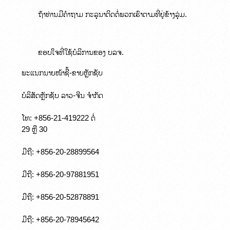
        ຖ້າທ່ານມີຄຳຖາມ ກະລຸນາຕິດຕໍ່ພວກເຮົາຕາມທີ່ຢູ່ຂ້າງລຸ່ມ.
        ຂອບໃຈທີ່ໃຊ້ບໍລິການຂອງ ບລຈ.
ພະແນກນາຍໜ້າຊື້-ຂາຍຫຼັກຊັບ
ບໍລິສັດຫຼັກຊັບ ລາວ-ຈີນ ຈຳກັດ
ໂທ: +856-21-419222 ຕໍ່

29 ຫຼື 30
ມືຖື: +856-20-28899564
ມືຖື: +856-20-97881951
ມືຖື: +856-20-52878891
ມືຖື: +856-20-78945642