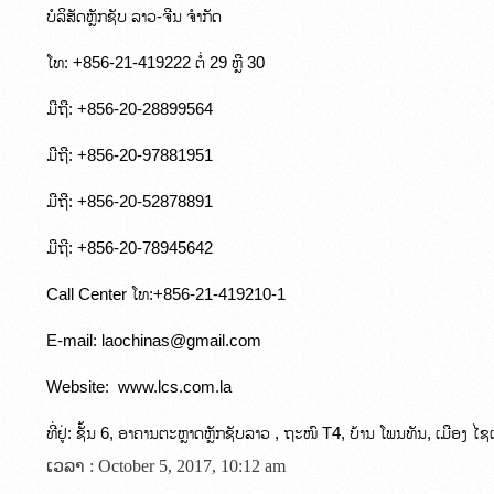
ບໍລິສັດຫຼັກຊັບ ລາວ-ຈີນ ຈຳກັດ
ໂທ: +856-21-419222 ຕໍ່ 29 ຫຼື 30
ມືຖື: +856-20-28899564
ມືຖື: +856-20-97881951
ມືຖື: +856-20-52878891
ມືຖື: +856-20-78945642
Call Center ໂທ:+856-21-419210-1
E-mail: laochinas@gmail.com
Website:  www.lcs.com.la
ທີ່ຢູ່: ຊັ້ນ 6, ອາຄານຕະຫຼາດຫຼັກຊັບລາວ , ຖະໜົ T4, ບ້ານ ໂພນທັນ, ເມືອ
ເວລາ : October 5, 2017, 10:12 am