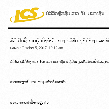
ບໍລິສັດຫຼັກຊັບ ລາວ-ຈີນ ມະຫາຊົນ
ພິທີເປີດຊື້-ຂາຍຮຸ້ນຄັ້ງທຳອິດຂອງ ບໍລິສັດ ພູສີກໍ່ສ້າງ 
ເວລາ : October 5, 2017, 10:12 am
ບໍລິສັດ ພູສີກໍ່ສ້າງ ແລະ ພັດທະນາ ມະຫາຊົນ ຂໍຖືເປັນກຽດເຊີນທ່ານເຂົ້າຮ່ວມງາ
ລາຍລະອຽດເພີ່ມເຕີມ ກະລຸນາຕິດຕໍ່ພວກເຮົາ.
ພະແນກນາຍໜ້າຊື້-ຂາຍຫຼັກຊັບ