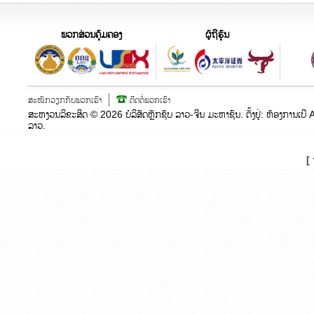
ພວກສ່ວນຄຸ້ມຄອງ
ຜູ້ຖືຮຸ້ນ
ສະໝັກວຽກກັບພວກເຮົາ
ຕິດຕໍ່ພວກເຮົາ
ສະຫງວນລິຂະສິດ ©
2026
ບໍລິສັດຫຼັກຊັບ ລາວ-ຈີນ ມະຫາຊົນ. ຕັ້ງຢູ່:​ ຫ້ອງກາ
ລາວ.
[ 