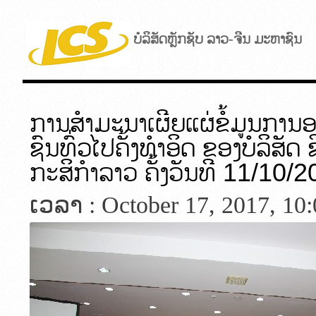
ບໍລິສັດຫຼັກຊັບ ລາວ-ຈີນ ມະຫາຊົນ
ການສຳມະນາເຜີຍແຜ່ຂໍ້ມູນການອ
ຊົນທົ່ວໄປຄັ້ງທຳອິດ ຂອງບໍລິສັດ
ກະສິກຳລາວ ຄັ້ງວັນທີ 11/10/
ເວລາ : October 17, 2017, 10