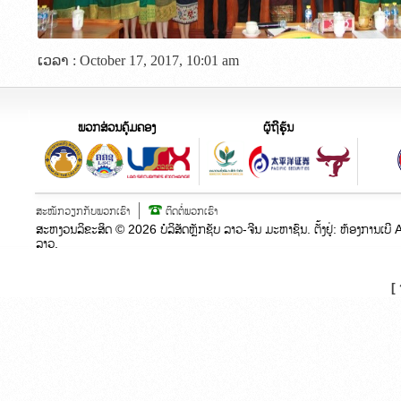
ເວລາ : October 17, 2017, 10:01 am
ພວກສ່ວນຄຸ້ມຄອງ
ຜູ້ຖືຮຸ້ນ
ສະໝັກວຽກກັບພວກເຮົາ
ຕິດຕໍ່ພວກເຮົາ
ສະຫງວນລິຂະສິດ ©
2026
ບໍລິສັດຫຼັກຊັບ ລາວ-ຈີນ ມະຫາຊົນ. ຕັ້ງຢູ່:​ ຫ້ອງກາ
ລາວ.
[ 