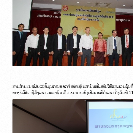
ການສຳມະນາເຜີຍແຜ່ຂໍ້ມູນການອອກຈຳໜ່າຍຮຸ້ນສາມັນເພີ່ມທຶນໃຫ້ແກ່ມວນຊົນທົ່
ຂອງບໍລິສັດ ຊີມັງລາວ ມະຫາຊົນ ທີ່ ທະນາຄານສົ່ງເສີມກະສິກຳລາວ ຄັ້ງວັນທີ 