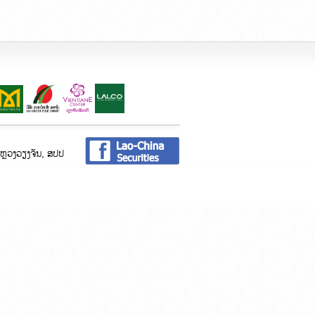
ະບຽນ
ອນຫຼວງວຽງຈັນ, ສປປ