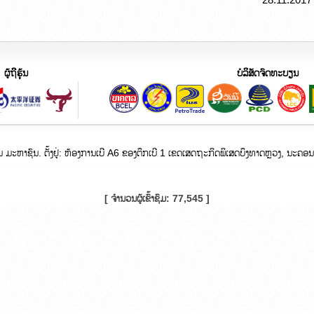
ຜູ້ຖືຮຸ້ນ
ບໍລິສັດຈົດທ
ຈີນ ມະຫາຊົນ. ຕັ້ງຢູ່:​ ຫ້ອງການເບີ A6 ຂອງຕຶກເບີ 1 ເຂດເສດຖະກິດພິເສດບຶງທາດຫຼວງ, ນະຄ
[ ຈຳນວນຜູ້ເຂົ້າຊົມ: 77,545 ]