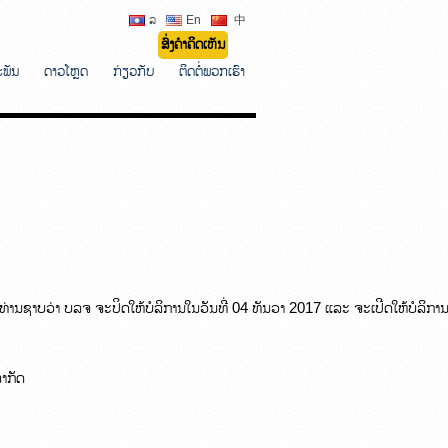
ລ
En
中
ສົ່ງຄຳຄິດເຫັນ
ະພັນ
ດາວໂຫຼດ
ກ່ຽວກັບ
ຕິດຕໍ່ພວກເຮົາ
ດາທ່ານຊາບວ່າ ບລຈ ຈະປິດໃຫ້ບໍລິການໃນວັນທີ່ 04 ທັນວາ 2017 ແລະ ຈະເປີດໃຫ້ບໍລິການຢ
ນຈຳກັດ 
 