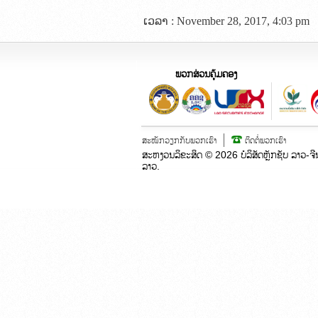
ເວລາ : November 28, 2017, 4:03 pm
ພວກສ່ວນຄຸ້ມຄອງ
ສະໝັກວຽກກັບພວກເຮົາ
ຕິດຕໍ່ພວກເຮົາ
ສະຫງວນລິຂະສິດ ©
2026
ບໍລິສັດຫຼັກຊັບ ລາວ-
ລາວ.