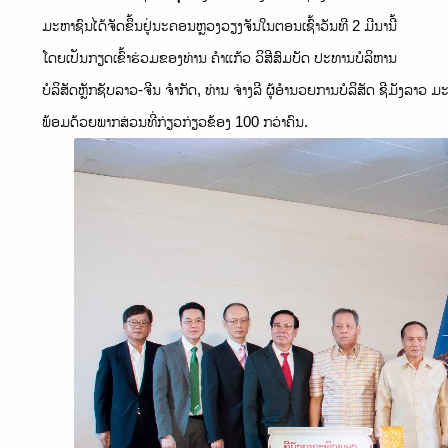
ມະຫາຊົນໄດ້ຈັດຂຶ້ນຢູ່ນະຄອນຫຼວງວຽງຈັນໃນຕອນເຊົ້າວັນທີ 2 ມີນານີ້

ໂດຍເປັນກຽດເຂົ້າຮ່ວມຂອງທ່ານ ຄໍາແກ້ວ ວິສີສົມບັດ ປະທານບໍລິຫານ

ບໍລິສັດຫຼັກຊັບລາວ-ຈີນ ຈໍາກັດ, ທ່ານ ຈ່າງລີ ຜູ້ອຳນວຍການບໍລິສັດ ຊີມັງລາວ ມ
ພ້ອມດ້ວຍພາກສ່ວນທີ່ກ່ຽວກ່ຽວຂ້ອງ 100 ກວ່າຄົນ.