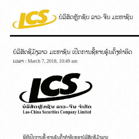
ບໍລິສັດຫຼັກຊັບ ລາວ-ຈີນ ມະຫາຊົນ
ບໍລິສັດຊີມັງລາວ ມະຫາຊົນ ເປີດການຊື້ຂາຍຮຸ້ນຄັ້ງທຳອິດ
ເວລາ : March 7, 2018, 10:49 am
ພິທີເປີດການຊື້-ຂາຍຮຸ້ນຄັ້ງທຳອິດຂອງບໍລິສັດຊີມັງລາວ
