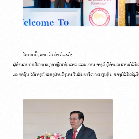
ໂອກາດນີ້, ທ່ານ ວັນຄໍາ ວໍລະວົງ

ຜູ້ອໍານວຍການໃຫຍ່ຕະຫຼາດຫຼັກກຊັບລາວ ແລະ ທ່ານ ຈ່າງລີ ຜູ້ອຳນວຍການບໍລິສັດ
ມະຫາຊົນ ໄດ້ຕາງໜ້າສອງຝ່າຍລົງນາມໃນສັນຍາຈົດທະບຽນຮຸ້ນ ຂອງບໍລິສັດຊີມ