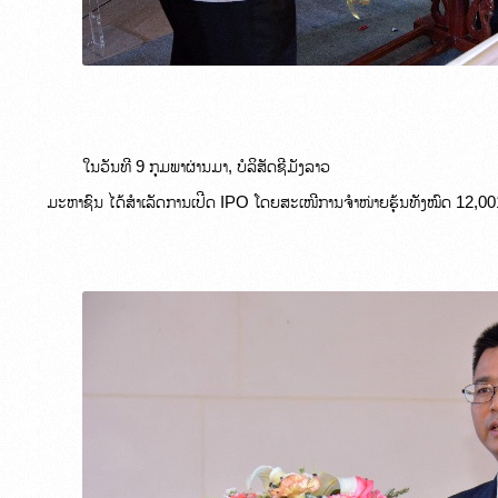
ໃນວັນທີ 9 ກຸມພາຜ່ານມາ, ບໍລິສັດຊີມັງລາວ

ມະຫາຊົນ ໄດ້ສຳເລັດການເປີດ IPO ໂດຍສະເໜີການຈຳໜ່າຍຮຸ້ນທັງໝົດ 12,001,2