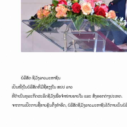
ບໍລິສັດ ຊີມັງລາວມະຫາຊົນ

ເປັນໜຶ່ງໃນບໍລິສັດທີ່ມີຊື່ສຽງໃນ ສປປ ລາວ

ທີ່ດຳເນີນທຸລະກິດຜະລິດຊີມັງເພື່ອຈຳໜ່າຍພາຍໃນ ແລະ ສົ່ງອອກຕ່າງປະເທດ.

ຈາກການເປີດການຊື້ຂາຍຮຸ້ນຄັ້ງທຳອິດ, ບໍລິສັດຊີມັງລາວມະຫາຊົນໄດ້ກາຍເປັນບໍລ