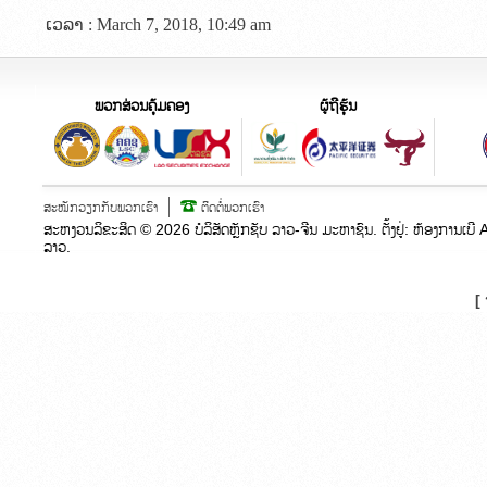
ເວລາ : March 7, 2018, 10:49 am
ພວກສ່ວນຄຸ້ມຄອງ
ຜູ້ຖືຮຸ້ນ
ສະໝັກວຽກກັບພວກເຮົາ
ຕິດຕໍ່ພວກເຮົາ
ສະຫງວນລິຂະສິດ ©
2026
ບໍລິສັດຫຼັກຊັບ ລາວ-ຈີນ ມະຫາຊົນ. ຕັ້ງຢູ່:​ ຫ້ອງກາ
ລາວ.
[ 