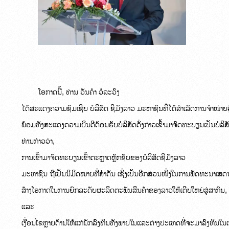
ໂອກາດນີ້, ທ່ານ ວັນຄໍາ ວໍລະວົງ

ໄດ້ສະແດງຄວາມຊົມເຊີຍ ບໍລິສັດ ຊີມັງລາວ ມະຫາຊົນທີ່ໄດ້ສຳເລັດການຈຳໜ່າຍຮຸ້
ພ້ອມທັງສະແດງຄວາມຍິນດີຕ້ອນຮັບບໍລິສັດດັ່ງກ່າວເຂົ້າມາຈົດທະບຽນເປັນບໍລິສ
ທ່ານກ່າວວ່າ,

ການເຂົ້າມາຈົດທະບຽນເຂົ້າຕະຫຼາດຫຼັກຊັບຂອງບໍລິສັດຊີມັງລາວ

ມະຫາຊົນ ຖືເປັນນິມິດໝາຍທີ່ສຳຄັນ ເຊິ່ງເປັນອີກສ່ວນໜຶ່ງໃນການພັດທະນາເ
ສ້າງໂອກາດໃນການຍົກລະດັບຜະລິດຕະພັນສິນຄ້າຂອງລາວໃຫ້ເຕີບໃຫຍ່ສູ່ສາກົນ, ນອກຈ
ແລະ

ເງື່ອນໄຂຫຼາຍດ້ານໃຫ້ແກ່ນັກລົງທຶນທັງພາຍໃນແລະຕ່າງປະເທດທີ່ຈະມາລົງທຶນໃນຕ