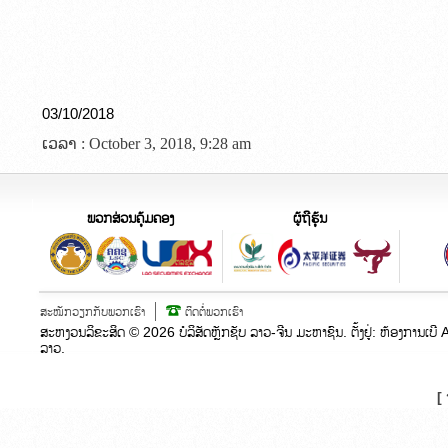
03/10/2018
ເວລາ : October 3, 2018, 9:28 am
ພວກສ່ວນຄຸ້ມຄອງ
ຜູ້ຖືຮຸ້ນ
ສະໝັກວຽກກັບພວກເຮົາ
ຕິດຕໍ່ພວກເຮົາ
ສະຫງວນລິຂະສິດ ©
2026
ບໍລິສັດຫຼັກຊັບ ລາວ-ຈີນ ມະຫາຊົນ. ຕັ້ງຢູ່:​ ຫ້ອງກາ
ລາວ.
[ 