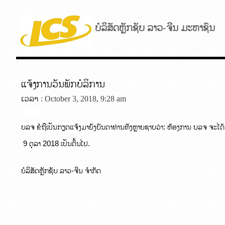
ບໍລິສັດຫຼັກຊັບ ລາວ-ຈີນ ມະຫາຊົນ
ແຈ້ງການວັນພັກບໍລິການ
ເວລາ : October 3, 2018, 9:28 am
ບລຈ ຂໍຖືເປັນກຽດແຈ້ງມາຍັງບັນດາທ່ານທັງຫຼາຍຊາບວ່າ: ຫ້ອງການ ບລຈ ຈະໄດ້
 9 ຕຸລາ 2018 ເປັນຕົ້ນໄປ. 
ບໍລິສັດຫຼັກຊັບ ລາວ-ຈີນ ຈຳກັດ