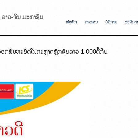
ັບ ລາວ-ຈີນ ມະຫາຊົນ
ໜ້າຫຼັກ
ຂ່າວສານ
ບໍລິການ
ຜະລິດຕ
ກພັນທະບັດໃນຕະຫຼາດຫຼັກຊັບລາວ 1.000ຕື້ກີບ