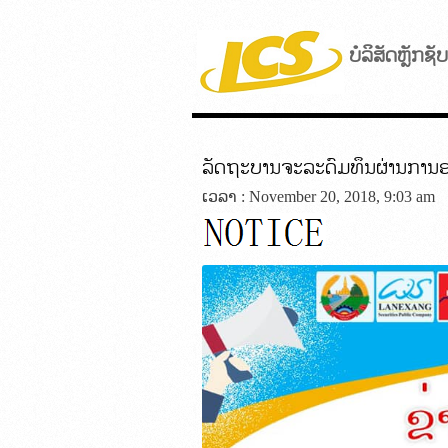
ບໍລິສັດຫຼັກຊ
ລັດຖະບານຈະລະດົມທຶນຜ່ານການອອ
ເວລາ : November 20, 2018, 9:03 am