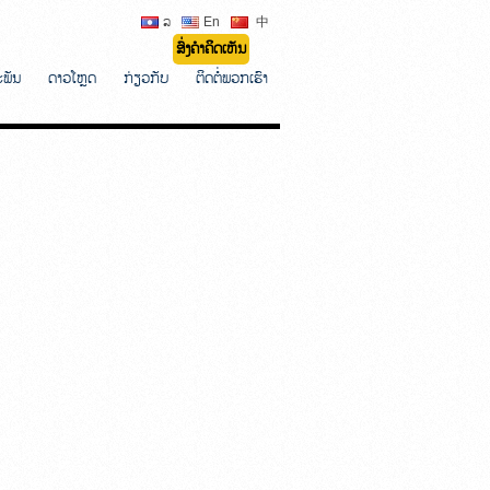
ລ
En
中
ສົ່ງຄຳຄິດເຫັນ
ະພັນ
ດາວໂຫຼດ
ກ່ຽວກັບ
ຕິດຕໍ່ພວກເຮົາ