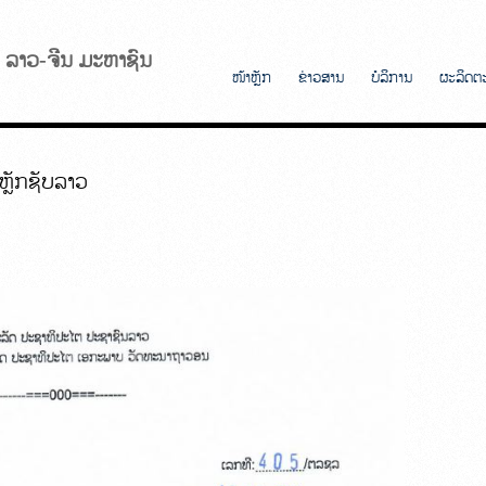
ັບ ລາວ-ຈີນ ມະຫາຊົນ
ໜ້າຫຼັກ
ຂ່າວສານ
ບໍລິການ
ຜະລິດຕ
ຫຼັກຊັບລາວ