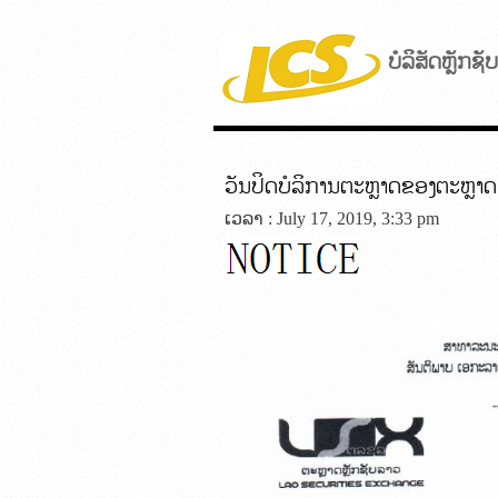
ບໍລິສັດຫຼັກຊ
ວັນປິດບໍລິການຕະຫຼາດຂອງຕະຫຼາດ
ເວລາ : July 17, 2019, 3:33 pm