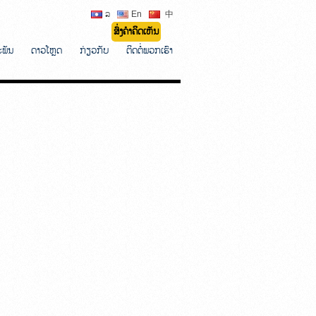
ລ
En
中
ສົ່ງຄຳຄິດເຫັນ
ະພັນ
ດາວໂຫຼດ
ກ່ຽວກັບ
ຕິດຕໍ່ພວກເຮົາ