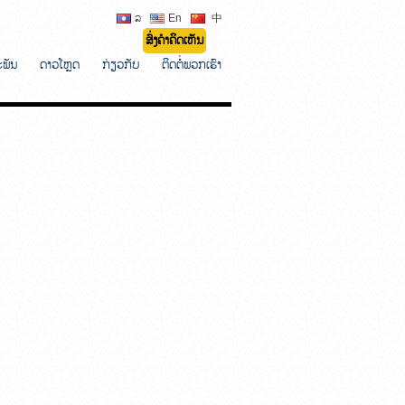
ລ
En
中
ສົ່ງຄຳຄິດເຫັນ
ະພັນ
ດາວໂຫຼດ
ກ່ຽວກັບ
ຕິດຕໍ່ພວກເຮົາ