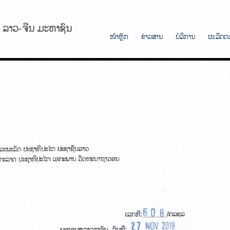
ັບ ລາວ-ຈີນ ມະຫາຊົນ
ໜ້າຫຼັກ
ຂ່າວສານ
ບໍລິການ
ຜະລິດຕ