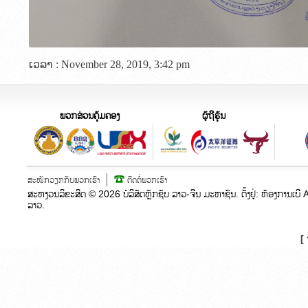
ເວລາ : November 28, 2019, 3:42 pm
ພວກສ່ວນຄຸ້ມຄອງ
ຜູ້ຖືຮຸ້ນ
ສະໝັກວຽກກັບພວກເຮົາ
ຕິດຕໍ່ພວກເຮົາ
ສະຫງວນລິຂະສິດ ©
2026
ບໍລິສັດຫຼັກຊັບ ລາວ-ຈີນ ມະຫາຊົນ. ຕັ້ງຢູ່:​ ຫ້ອງກາ
ລາວ.
[ 