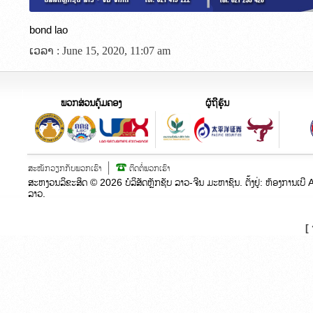
bond lao
ເວລາ : June 15, 2020, 11:07 am
ພວກສ່ວນຄຸ້ມຄອງ
ຜູ້ຖືຮຸ້ນ
ສະໝັກວຽກກັບພວກເຮົາ
ຕິດຕໍ່ພວກເຮົາ
ສະຫງວນລິຂະສິດ ©
2026
ບໍລິສັດຫຼັກຊັບ ລາວ-ຈີນ ມະຫາຊົນ. ຕັ້ງຢູ່:​ ຫ້ອງກາ
ລາວ.
[ 