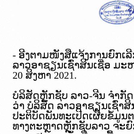
- ອີງຕາມໜັງສືແຈ້ງການຍົກເລ
ລາວອາຊຽນເຊົ່າສິນເຊື່ອ ມະຫ
20 ສິງຫາ 2021.
ບໍລິສັດຫຼັກຊັບ ລາວ-ຈີນ ຈຳກ
ວ່າ ບໍລິສັດ ລາວອາຊຽນເຊົ່າສ
ປະຕິບັດພັນທະເປີດເຜີຍຂໍ້ມູນ
ທາງຕະຫຼາດຫຼັກຊັບລາວ ຈະຍົ