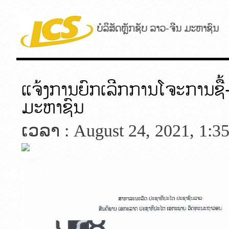
ບໍລິສັດຫຼັກຊັບ ລາວ-ຈີນ ມະຫາຊົນ
ແຈ້ງການຍົກເລີກການໂຈະການຊື້-ຂ
ມະຫາຊົນ
ເວລາ : August 24, 2021, 1:3