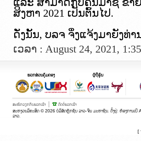
ແລະ ສາມາດກັບຄືນມາຊື້ ຂາຍໄດ
ສິງຫາ 2021 ເປັນຕົ້ນໄປ.
ດັ່ງນັ້ນ, ບລຈ ຈຶ່ງແຈ້ງມາຍັງທ່າ
ເວລາ : August 24, 2021, 1:3
ພວກສ່ວນຄຸ້ມຄອງ
ຜູ້ຖືຮຸ້ນ
ສະໝັກວຽກກັບພວກເຮົາ
ຕິດຕໍ່ພວກເຮົາ
ສະຫງວນລິຂະສິດ ©
2026
ບໍລິສັດຫຼັກຊັບ ລາວ-ຈີນ ມະຫາຊົນ. ຕັ້ງຢູ່:​ ຫ້ອງກາ
ລາວ.
[ 