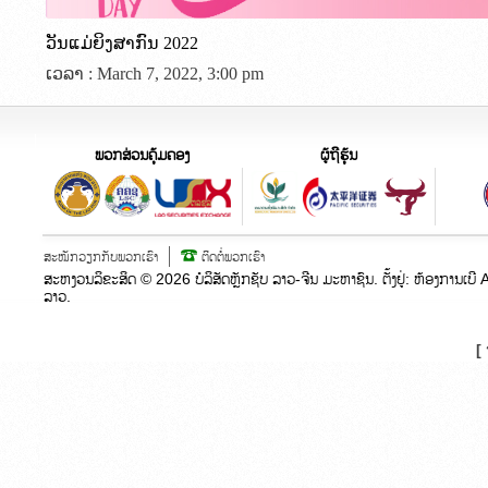
ວັນແມ່ຍິງສາກົນ 2022
ເວລາ : March 7, 2022, 3:00 pm
ພວກສ່ວນຄຸ້ມຄອງ
ຜູ້ຖືຮຸ້ນ
ສະໝັກວຽກກັບພວກເຮົາ
ຕິດຕໍ່ພວກເຮົາ
ສະຫງວນລິຂະສິດ ©
2026
ບໍລິສັດຫຼັກຊັບ ລາວ-ຈີນ ມະຫາຊົນ. ຕັ້ງຢູ່:​ ຫ້ອງກາ
ລາວ.
[ 