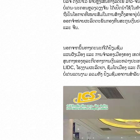
ບລຈ ຕັ້ງເປົ້າໄວ້ ພາຍຫຼັງເສັ້ນທາງລົດໄຟ ລາວ-ຈີ
ບໍ່ເຕ່ນ-ນະຄອນຫຼວງວຽງຈັນ ໄດ້ເປີດນຳໃຊ້ໃນທ້າຍ
ຖືເປັນໂອກາດທີ່ເໝາະສົມໃນການສ້າງຕັ້ງສາຂາຢູ່ບໍ
ອອກຈຳໜ່າຍຜະລິດຕະພັນກອງທຶນສະກຸນເງິນຢວນ
ແລະ ຈີນ.
ນອກຈາກນັ້ນທາງຄະນະກໍໄດ້ຢ້ຽມຊົມ

ແຜນຜັງເມືອງ ແລະ ການຈຳລອງເມືອງຂອງ ເຂດພ
ສູນກາງຂອງທຸລະກິດທາງການເງິນລະຫວ່າງປະເທດຂ
LIDC, ໂຮງງາມຜະລິດຢາ, ຊົມໂຕເມືອງ ແລະ ຕຶ
ບໍ່ເຕ່ນແດນງາມ ລວມທັງ ຢ້ຽມຊົມອາຄານສຳລັ