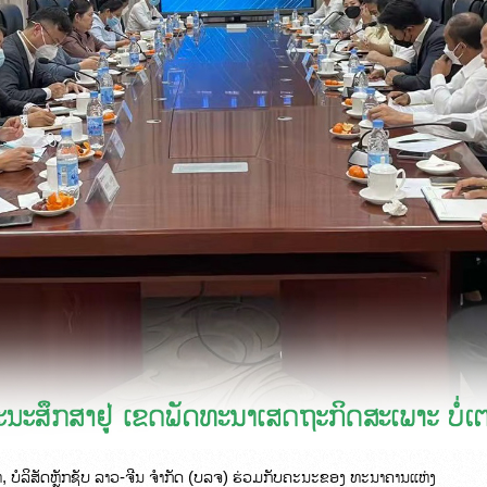
າ, ບໍລິສັດຫຼັກຊັບ ລາວ-ຈີນ ຈຳກັດ (ບລຈ) ຮ່ວມກັບຄະນະຂອງ ທະນາຄານແຫ່ງ
