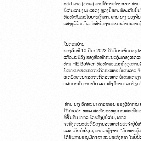
ສປປ ລາວ (ທຫລ) ພາຍໃຕ້ການນຳພາຂອງ ທ່ານ ນ
ບໍ່ເຕ່ນແດນງາມ ແຂວງ ຫຼວງນ້ຳທາ. ພ້ອມກັນນັ້ນ
ຫົວໜ້າກົມນະໂຍບາຍເງິນຕາ, ທ່ານ ນາງ ຟອງຈິນ
ແສງສຸລິວັນ ຫົວໜ້າສຳນັກງານຄະນະກຳມະການຄຸ
ໃນຕອນບ່າຍ

ຂອງວັນທີ 10 ມີນາ 2022 ໄດ້ມີການຈັດກອງປະ
ແກ້ວມະນີວົງ ຮອງຫົວໜ້າຄະນະຄຸ້ມຄອງເຂດເສ
ທ່ານ HE BoWen ຫົວໜ້າພະແນກດຶງດູດການລົງທ
ພັດທະນາເຂດເສດຖະກິດສະເພາະ ບໍ່ເຕ່ນລາວ ຈຳ
ເຂດພັດທະນາເສດຖະກິດສະເພາະ ບໍ່ເຕ່ນແດນງາມ ເລ
ແຜນການໃນອານາຄົດ ລວມທັງມີການແລກປ່ຽນຄຳເຫ
 ທ່ານ ນາງ ວັດທະນາ ດາລາລອຍ ຮອງຜູ້ວ່າການ
ໄດ້ກ່າວວ່າ: ທຫລ ສະໜັບສະໜູນການສະເໜີຂອງ
ທີ່ຂຶ້ນກັບ ທຫລ ໂດຍກົງຢູ່ບໍ່ເຕ່ນ, ທຫລ

ຈະສົ່ງຄະນະປະຕິບັດງານສະເພາະໄປປະຈຳຢູ່ບໍ່ເຕ່
ແລະ ເກັບກຳຂໍ້ມູນ, ຄາດວ່າຫຼັງຈາກ “ກົດໝາຍຄຸ
ໄດ້ຮັບການອານຸມັດຈາກ ສະພາແຫ່ງຊາດ ໃນປີນີ້ແ