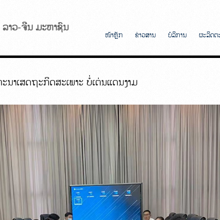
ັບ ລາວ-ຈີນ ມະຫາຊົນ
ໜ້າຫຼັກ
ຂ່າວສານ
ບໍລິການ
ຜະລິດຕ
ທະນາເສດຖະກິດສະເພາະ ບໍ່ເຕ່ນແດນງາມ