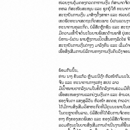
ໜ່ວຍງານຄຸ້ມຄອງກວດກາການເງິນ ກໍສາມາດຈັດຕັ້ງປ
ທຫລ ກໍສະໜັບສະໜູນ ແລະ ຊຸກຍູ້ໃຫ້ ທະນາຄານທ
ສະຖາບັນການເງິນ ມາສ້າງຕັ້ງສາຂາ ແລະ ໜ່ວຍບໍລິ
ເຂດພັດທະນາເສດຖະກິດສະເພາະ ບໍ່ເຕ່ນແດນງາ
ທະນາຄານທຸລະກິດ, ບໍລິສັດຫຼັກຊັບ ແລະ ສະຖາບັນກ
ມີຄວາມເຂົ້າໃຈຕໍ່ນະໂຍບາຍພິເສດດ້ານພາສີ ຢູ
ບໍ່ຫານ-ບໍ່ເຕ່ນ ພາຍຫຼັງການເປີດເສັ້ນທາງລົດໄຟ ຈີ
ສະຖາບັນການເງິນຕ່າງໆ ມາລົງທຶນ ແລະ ເລີ່ມດຳເນ
ເພື່ອສົ່ງເສີມການບໍລິການທາງການເງິນຄົບວົງ
ພ້ອມກັນນັ້ນ,

ທ່ານ ນາງ ຂັນແກ້ວ ຫຼ້າມະນີເງົາ ຫົວໜ້າກົມນະ
ຈີນ ແລະ ທະນາຄານກາງແຫ່ງ ສປປ ລາວ

ມີເປົ້າໝາຍຢາກລົງນາມໃນຂໍ້ຕົກລົງການຮ່ວມມືທີ່ກ່
ເພື່ອສະໜອງການແລກປ່ຽນເງິນຕາ ແລະ ອຳນວ
ຟອງຈິນດາ ແສງສຸລິວັນ ຫົວໜ້າ ສຄຄຊ ກ່າວວ່າ
ໄດ້ມີການສົ່ງເສີມວິສາຫະກິດທີ່ມີຄຸນນະພາບໃນເ
ໃນຕະຫຼາດທຶນລາວ, ບໍລິສັດທີ່ໄດ້ຮັບການຈົດ
ທາງ ທັງຂອງເຂດພິເສດ ແລະ ຂອງບໍລິສັດຈົດທະ
ລວມທັງນະໂຍບາຍສົ່ງເສີມການດຳເນີນງານທີ່ພົ້ນເດ