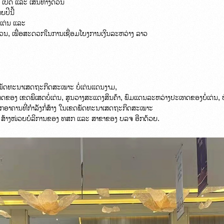
ນ ເປີດ ແລະ ເສັ້ນທາງດ່ວນ

ປີນີ້

່ເຕ່ນ ແລະ

, ເພື່ອສະດວກໃນການເຊື່ອມໂຍງການເງິນລະຫວ່າງ ລາວ

ັດທະນາເສດຖະກິດສະເພາະ ບໍ່ເຕ່ນແດນງາມ,

ອງ ເຂດພິເສດບໍ່ເຕ່ນ, ສູນວາງສະແດງສິນຄ້າ, ພົມແດນລະຫວ່າງປະເທດຂອງບໍ່ເຕ່ນ, ບໍ
ກອາຄານທີ່ກຳລັງກໍ່ສ້າງ ໃນເຂດພັດທະນາເສດຖະກິດສະເພາະ

ບ ສ້າງໜ່ວຍບໍລິການຂອງ ທສກ ແລະ ສາຂາຂອງ ບລຈ ອີກດ້ວຍ.