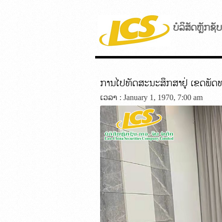
ບໍລິສັດຫຼັກຊ
ການໄປທັດສະນະສຶກສາຢູ່ ເຂດພັດ
ເວລາ : January 1, 1970, 7:00 am