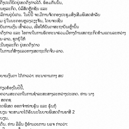
ະຕິບັດຢູ່ເຂດດັ່ງກ່າວໄດ້. ພ້ອມກັນນັ້ນ,

ຸລະກິດ, ບໍລິສັດຫຼັກຊັບ ແລະ

ການຢູ່ບໍ່ເຕ່ນ. ໃນປີນີ້ ຈະມີການຈັດກອງປະຊຸມສົ່ງເສີມພິເສດສຳລັບ

ມ ຢູ່ໃນນະຄອນຫຼວງວຽງຈັນ, ໂດຍຈະເຊີນ

ານເງິນ ເຂົ້າຮ່ວມ, ເພື່ອໃຫ້ບັນດາສະຖາບັນເຫຼົ່ານັ້ນ

່ເຂດດັ່ງກ່າວ ແລະ ໂອກາດໃນການພັດທະນາຮ່ວມມືທາງດ້ານເສດຖະກິດຂ້າມແດນລະຫວ່າງ

ນ-ລາວ, ຊຸກຍູ້ໃຫ້

ີນທຸລະກິດ ຢູ່ເຂດດັ່ງດ່າວ

ຈອນໃນການກໍ່ສ້າງແລວທາງເສດຖະກິດຈີນ-ລາວ.
ໂຍບາຍເງິນຕາ ໄດ້ກ່າວວ່າ: ທະນາຄານກາງ ສປ

ຽວຂ້ອງໃນປີນີ້,

ຍຄວາມສະດວກໃນການຊຳລະສະສາງລະຫວ່າງປະເທດ. ທ່ານ ນາງ

: ສຄຄຊ

ຂດພິເສດ ອອກຈຳໜ່າຍຮຸ້ນ ແລະ ຮຸ້ນກູ້

ທະບຽນ ຈະສາມາດໄດ້ຮັບນະໂຍບາຍພິເສດດ້ານພາສີ 2

ບຽນ,

ັ່ນ. ທ່ານ ລີລິນ ຜູ້ອຳນວຍການ ບລຈ ກ່າວວ່າ:
