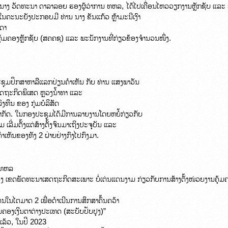
າງ ວັດທະນາ ດາລາລອຍ ຮອງຜູ້ວ່າການ ທຫລ, ໄດ້ໄປເຄື່ອນໄຫວວຽກງານຫຼັກຊັບ ແລ
ໃນຄະນະຍັງປະກອບມີ ທ່ານ ນາງ ຂັນແກ້ວ ຫຼ້າມະນີເງົາ

ດາ

້ມຄອງຫຼັກຊັບ (ສຄຄຊ) ແລະ ພະນັກງານທີ່ກ່ຽວຂ້ອງຈຳນວນໜຶ່ງ.
ຊຸມປຶກສາຫາລືແລກປ່ຽນຄຳເຫັນ ກັບ ທ່ານ ແສງພາວັນ

ດຖະກິດພິເສດ ຫຼວງນ້ຳທາ ແລະ

ຶນ ຂອງ ກຸ່ມບໍລິສັດ

ກັດ. ໃນກອງປະຊຸມໄດ້ມີການລາຍງານໂດຍຫຍໍ້ກ່ຽວກັບ

ີ່ມຕັ້ງແຕ່ສ້າງຕັ້ງຈົນມາເຖິງປະຈຸບັນ ແລະ

ັນຂອງທັງ 2 ຝ່າຍຢ່າງກົງໄປກົງມາ.
 ທຫລ

 ເຂດພັດທະນາເສດຖະກິດສະເພາະ ບໍ່ເຕ່ນແດນງາມ ກ່ຽວກັບການສ້າງຕັ້ງໜ່ວຍງານຄຸ້ມ
ນໃນໄຕມາດ 2 ເພື່ອດຳເນີນການສຶກສາຄົ້ນຄວ້າ

້ມຄອງເງິນຕາຕ່າງປະເທດ (ສະບັບປັບປຸງ)”

ລ້ວ, ໃນປີ 2023
