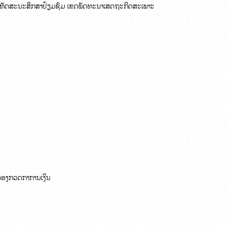
ະ ທັດສະນະສຶກສາຢ້ຽມຊົມ ເຂດພັດທະນາເສດຖະກິດສະເພາະ

ຄອງກວດກາການເງິນ
