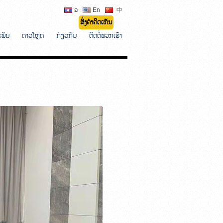
ລ
En
中
ສົ່ງຄຳຄິດເຫັນ
ະພັນ
ດາວໂຫຼດ
ກ່ຽວກັບ
ຕິດຕໍ່ພວກເຮົາ