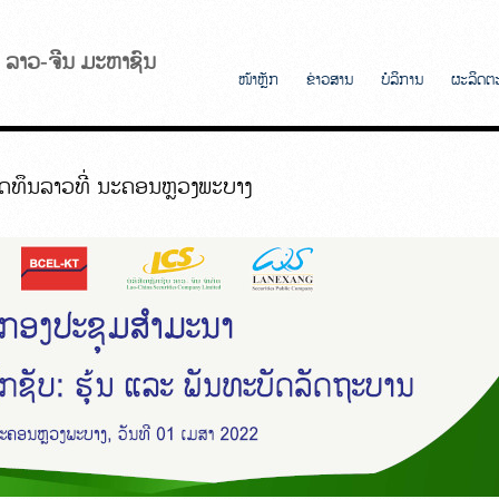
ັບ ລາວ-ຈີນ ມະຫາຊົນ
ໜ້າຫຼັກ
ຂ່າວສານ
ບໍລິການ
ຜະລິດຕ
ທຶນລາວທີ່ ນະຄອນຫຼວງພະບາງ