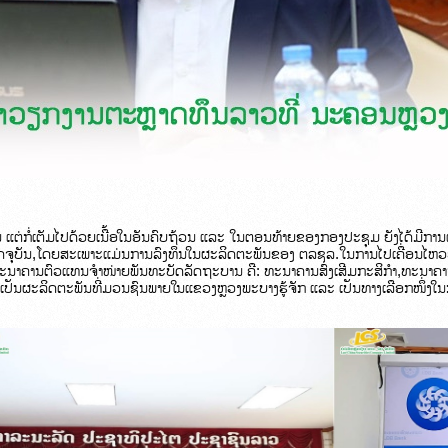
ນ 
ແຕ່ກໍ່ເຕັມໄປດ້ວຍເນື້ອໃນອັນຄົບຖ້ວນ ແລະ ໃນຕອນທ້າຍຂອງກອງປະຊຸມ ຍັງໄດ້ມີການແລກ
ດຈຸບັນ,ໂດຍສະເພາະແມ່ນການລົງທຶນໃນຜະລິດຕະພັນຂອງ ຕລຊລ.ໃນການໄປເຄື່ອນໄຫວວຽ
ທະນາຄານຕົວແທນຈຳໜ່າຍພັນທະບັດລັດຖະບານ ຄື: ທະນາຄານສົ່ງເສີມກະສິກຳ,ທະນາຄ
ປັນຜະລິດຕະພັນທີ່ມວນຊົນພາຍໃນແຂວງຫຼວງພະບາງຮູ້ຈັກ ແລະ ເປັນທາງເລືອກໜຶ່ງໃນກາ