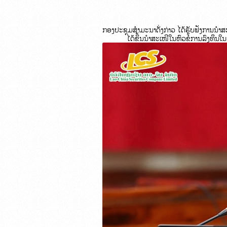
ກອງປະຊຸມສຳມະນາດັ່ງກ່າວ 
ໄດ້ຮັບຟັງການນຳສ
ໄດ້ຂຶ້ນນຳສະເໜີໃນຫົວຂໍ້ການລົງທຶນໃນ