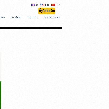
ລ
En
中
ສົ່ງຄຳຄິດເຫັນ
ະພັນ
ດາວໂຫຼດ
ກ່ຽວກັບ
ຕິດຕໍ່ພວກເຮົາ