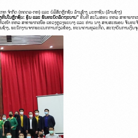
-ກທ ຈຳກັດ (ທຄຕລ-ກທ) ແລະ ບໍລິສັດຫຼັກຊັບ ລ້ານຊ້າງ ມະຫາຊົນ (ລ້ານຊ້າງ) 
ງທຶນໃນຫຼັກຊັບ
: 
ຮຸ້ນ 
ແລະ ພັນທະບັດລັດຖະບານ” 
ຂຶ້ນທີ່ ສະໂມສອນ ທຫລ ສາຂາພາກເ
າ ຫົວໜ້າ ທຫລ ສາຂາພາກເໜືອ ແຂວງຫຼວງພະບາງ ແລະ ທ່ານ ນາງ ສາຍສະໝອນ ຈັນທະຈັ
ານຊ້າງ, ພະນັກງານຈາກພະແນກການກ່ຽວຂ້ອງ, ທະນາຄານທຸລະກິດ, ສະຖາບັນການເງິນຈ