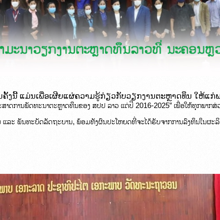
້ງນີ້ 
ແມ່ນເພື່ອເຜີຍແຜ່ຄວາມຮູ້ກ່ຽວກັບວຽກງານຕະຫຼາດທຶນ ໃຫ້ແກ່
ດທະສາດການພັດທະນາຕະຫຼາດທຶນຂອງ ສປປ ລາວ ແຕ່ປີ 2016-2025” ເພື່ອໃຫ້ທຸກພາກສ່ວ
 ແລະ ພັນທະບັດລັດຖະບານ, ພ້ອມທັງຜົນປະໂຫຍດທີ່ຈະໄດ້ຮັບຈາກການລົງທຶນໃນຜະລິດຕະ