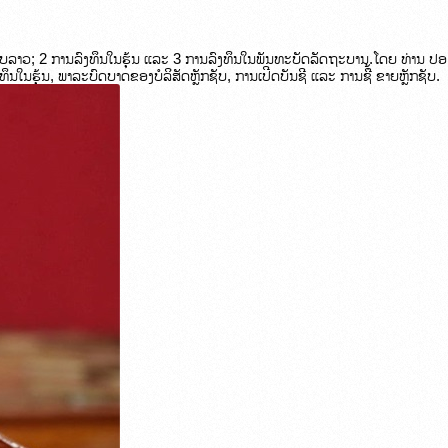
ບລາວ; 2 ການລົງທຶນໃນຮຸ້ນ ແລະ 3 ການລົງທຶນໃນພັນທະບັດລັດຖະບານ.ໂດຍ ທ່ານ ປອ
ຶນໃນຮຸ້ນ, ພາລະບົດບາດຂອງບໍລິສັດຫຼັກຊັບ, ການເປີດບັນຊີ ແລະ ການຊື້ ຂາຍຫຼັກຊັບ. 