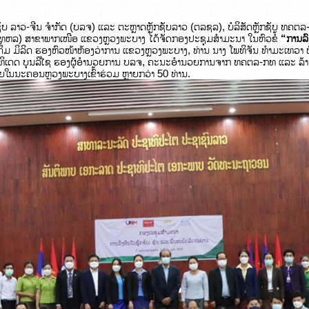
ັກຊັບ ລາວ-ຈີນ ຈຳກັດ (ບລຈ) ແລະ ຕະຫຼາດຫຼັກຊັບລາວ (ຕລຊລ), ບໍລິສັດຫຼັກຊັບ ທຄຕລ
ທຫລ) ສາຂາພາກເໜືອ ແຂວງຫຼວງພະບາງ ໄດ້ຈັດກອງປະຊຸມ​ສຳມະນາ ໃນຫົວຂໍ້ 
“ການລົ
້ມ ມິລິດ ຮອງຫົວໜ້າຫ້ອງວ່າການ ແຂວງຫຼວງພະບາງ, ທ່ານ ນາງ ໂພທິຈັນ ທຳມະເທວ
 ສຸດທິເດດ ບຸນລືໄຊ ຮອງຜູ້ອຳນວຍການ ບລຈ, ຄະນະອຳນວຍການຈາກ ທຄຕລ-ກທ ແລະ ລ້
ຍໃນນະຄອນຫຼວງພະບາງເຂົ້າຮ່ວມ ຫຼາຍກວ່າ 50 ທ່ານ.