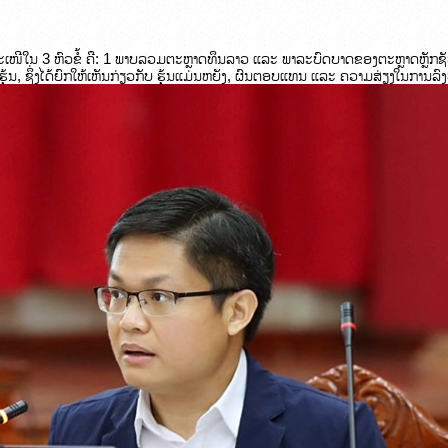
ະເໜີໃນ 3 ຫົວຂໍ້ ຄື: 1 ພາບລວມຕະຫຼາດທຶນລາວ ແລະ ພາລະບົດບາດຂອງຕະຫຼາດຫຼັກຊັ
ຮຸ້ນ, ຊຶ່ງໄດ້ຍົກໃຫ້ເຫັນກ່ຽວກັບ ຮຸ້ນແມ່ນຫຍັງ, ຜົນຕອບແທນ ແລະ ຄວາມສ່ຽງໃນການລົງທ