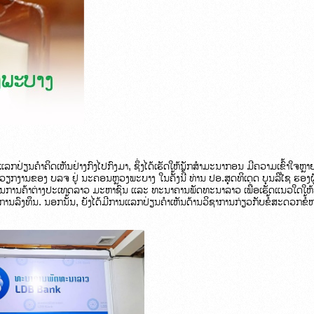
ປ່ຽນຄໍາຄິດເຫັນຢ່າງກົງໄປກົງມາ, ຊຶ່ງໄດ້ເຮັດໃຫ້ນັກສຳມະນາກອນ ມີຄວາມເຂົ້າໃຈຫຼາຍ
ກງານຂອງ ບລຈ ຢູ່ ນະຄອນຫຼວງພະບາງ ໃນຄັ້ງນີ້ ທ່ານ ປອ.ສຸດທິເດດ ບຸນລືໄຊ ຮອ
ານການຄ້າຕ່າງປະເທດລາວ ມະຫາຊົນ ແລະ ທະນາຄານພັດທະນາລາວ ເພື່ອເຮັດແນວໃດໃ
ນລົງທຶນ. ນອກນັ້ນ, ຍັງໄດ້ມີການແລກປ່ຽນຄຳເຫັນດ້ານວິຊາການກ່ຽວກັບຂໍ້ສະດວກຂໍ້