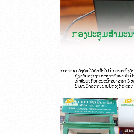
ກອງປະຊຸມດັ່ງກ່າວໄດ້ດຳເນີນໄປເປັນເວລາເຄິ່ງວັ
ກ່ຽວກັບວຽກງານຕະຫຼາດທຶນລາວໃນປັ
ເຂົ້າພົບປະກັບຄະນະນຳຂອງສາຂາ 3 
ພັນທະບັດລັດຖະບານມີຄ່ອງຕົວ ແລະ ເ