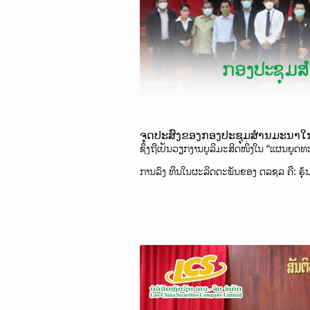
ຈຸດປະສົງຂອງກອງປະຊຸມສຳນມະນາໃນຄັ
ຊຶ່ງຖືເປັນວຽກງານບູລິມະສິດໜຶ່ງໃນ “ແຜນຍຸ
ການລົງ ທຶນໃນຜະລິດຕະພັນຂອງ ຕລຊລ ຄື: ຮຸ້ນ