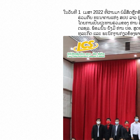
ໃນວັນທີ 
1  ເມສາ 2022 ທີ່ຜ່ານມາ ບໍລິສັດຫຼ
ຮ່ວມກັບ ທະນາຄານແຫ່ງ ສປປ ລາວ (
ໂດຍການເປັນປະທານຮ່ວມຂອງ ທ່ານ ຄຶ
ຕລຊລ. ພ້ອມນັ້ນ ຍັງມີ ທ່ານ ປອ.
ທຸລະກິດ ແລະ ພະນັກງານກ່ຽວຂ້ອງພາ