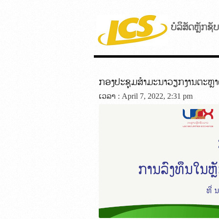
ບໍລິສັດຫຼັກຊ
ກອງປະຊຸມສຳມະນາວຽກງານຕະຫຼາດ
ເວລາ : April 7, 2022, 2:31 pm