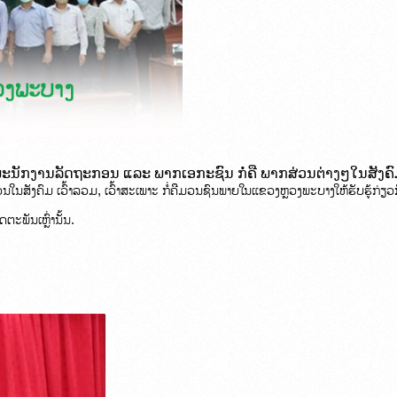
ພະນັກງານລັດຖະກອນ ແລະ ພາກເອກະຊົນ ກໍ່ຄື ພາກສ່ວນຕ່າງໆໃນສັງຄົ
ນໃນສັງຄົມ ເວົ້າລວມ, ເວົ້າສະເພາະ ກໍ່ຄືມວນຊົນພາຍໃນແຂວງຫຼວງພະບາງໃຫ້ຮັບຮູ້ກ
ພັນເຫຼົ່ານັ້ນ.