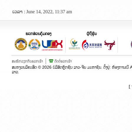
ເວລາ : June 14, 2022, 11:37 am
ພວກສ່ວນຄຸ້ມຄອງ
ຜູ້ຖືຮຸ້ນ
ສະໝັກວຽກກັບພວກເຮົາ
ຕິດຕໍ່ພວກເຮົາ
ສະຫງວນລິຂະສິດ ©
2026
ບໍລິສັດຫຼັກຊັບ ລາວ-ຈີນ ມະຫາຊົນ. ຕັ້ງຢູ່:​ ຫ້ອງກາ
ລາວ.
[ 