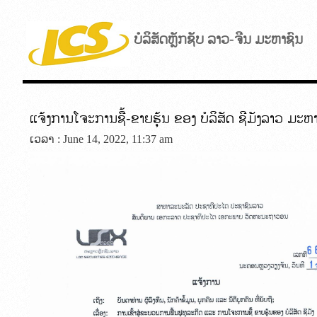
ບໍລິສັດຫຼັກຊັບ ລາວ-ຈີນ ມະຫາຊົນ
ແຈ້ງການໂຈະການຊື້-ຂາຍຮຸ້ນ ຂອງ ບໍລິສັດ ຊີມັງລາວ ມະຫ
ເວລາ : June 14, 2022, 11:37 am