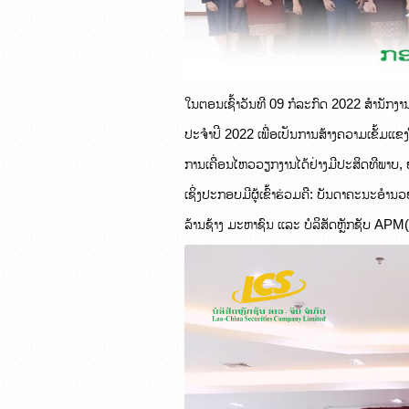
ໃນຕອນເຊົ້າວັນທີ 09 ກໍລະກົດ 2022 ສຳນັກງ
ປະຈຳປີ 2022 ເພື່ອເປັນການສ້າງຄວາມເຂັ້ມແຂງ
ການເຄື່ອນໄຫວວຽກງານໄດ້ຢ່າງມີປະສິດທີພາບ
ເຊິ່ງປະກອບມີຜູ້ເຂົ້າຮ່ວມຄື: ບັນດາຄະນະອຳນວ
ລ້ານຊ້າງ ມະຫາຊົນ ແລະ ບໍລິສັດຫຼັກຊັບ APM