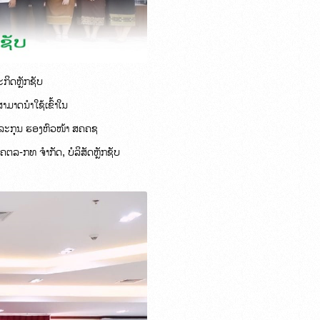
ິດຫຼັກຊັບ 
າມາດນຳໃຊ້ເຂົ້າໃນ
ີລະກຸນ ຮອງຫົວໜ້າ ສຄຄຊ 
ທຄຕລ-ກທ ຈຳກັດ, ບໍລິສັດຫຼັກຊັບ 