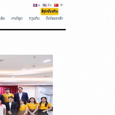
ລ
En
中
ສົ່ງຄຳຄິດເຫັນ
ະພັນ
ດາວໂຫຼດ
ກ່ຽວກັບ
ຕິດຕໍ່ພວກເຮົາ