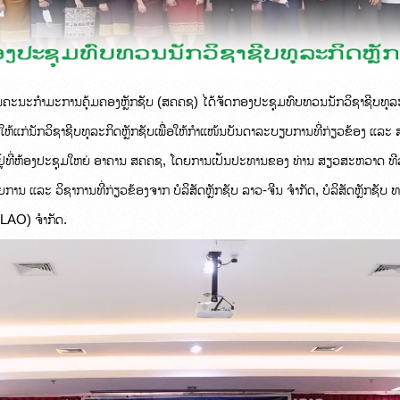
ານຄະນະກຳມະການຄຸ້ມຄອງຫຼັກຊັບ (ສຄຄຊ) ໄດ້ຈັດກອງປະຊຸມທົບທວນນັກວິຊາຊີບທຸລະກ
ໃຫ້ແກ່ນັກວິຊາຊີບທຸລະກິດຫຼັກຊັບເພື່ອໃຫ້ກຳແໜ້ນບັນດາລະບຽບການທີ່ກ່ຽວຂ້ອງ ແລະ ສ
, ຢູ່ທີ່ຫ້ອງປະຊຸມໃຫຍ່ ອາຄານ ສຄຄຊ, ໂດຍການເປັນປະທານຂອງ ທ່ານ ສຽວສະຫວາດ ທ
ຍການ ແລະ ວິຊາການທີ່ກ່ຽວຂ້ອງຈາກ ບໍລິສັດຫຼັກຊັບ ລາວ-ຈີນ ຈຳກັດ, ບໍລິສັດຫຼັກຊັບ 
(LAO) ຈຳກັດ.