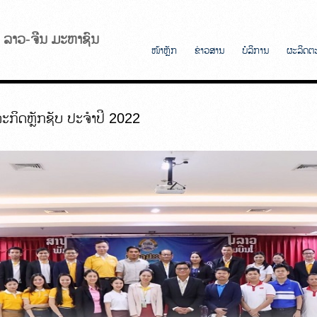
ັບ ລາວ-ຈີນ ມະຫາຊົນ
ໜ້າຫຼັກ
ຂ່າວສານ
ບໍລິການ
ຜະລິດຕ
ະກິດຫຼັກຊັບ ປະຈຳປີ 2022