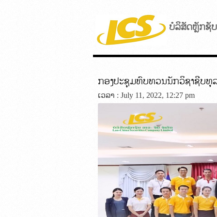
ບໍລິສັດຫຼັກຊ
ກອງປະຊຸມທົບທວນນັກວິຊາຊີບທຸລ
ເວລາ : July 11, 2022, 12:27 pm