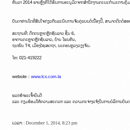
ບັນດາທ່ານໃດທີ່ສົນໃຈກ່ຽວກັບລະບົບການຈັບຄູ່ແບບຕໍ່ເນື່ຶອງນີ້, ສາມາດຕິດຕໍ່ສອ
ສະຖານທີ່: ຕຶກຕະຫຼາດຫຼັກຊັບລາວ ຊັ້ນ 6,

ອາຄານຕະຫຼາດຫຼັກຊັບລາວ, ບ້ານ ໂພນທັນ,

ຖະໜົນ T4, ເມືອງໄຊເສດຖາ, ນະຄອນຫຼວງວຽງຈັນ. 
ໂທ: 021-419222
website：
www.lcs.com.la
ພວກຂ້າພະເຈົ້າຍິນດີ

ແລະ ກຽມພ້ອມໃຫ້ຄວາມສະດວກ ແລະ ຄວາມກະຈ່າງແຈ້ງໃນການບໍລິການບັນດາ
ເວລາ : December 1, 2014, 8:23 pm