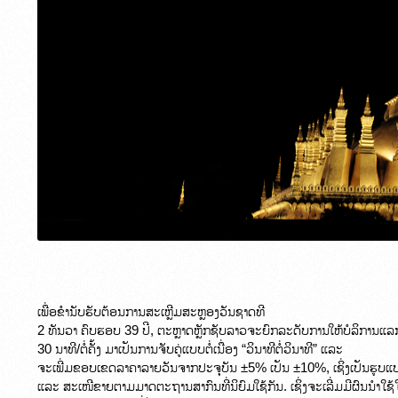
ເພື່ອຂໍານັບຮັບຕ້ອນການສະເຫຼີມສະຫຼອງວັນຊາດທີ

2 ທັນວາ ຄົບຮອບ 39 ປີ, ຕະຫຼາດຫຼັກຊັບລາວຈະຍົກລະດັບການໃຫ້ບໍລິການແລກປ່
30 ນາທີ/ຕໍ່ຄັ້ງ ມາເປັນການຈັບຄູ່ແບບຕໍ່ເນື່ອງ “ວິນາທີຕໍ່ວິນາທີ” ແລະ

ຈະເພີ່ມຂອບເຂດລາຄາລາຍວັນຈາກປະຈຸບັນ ±5% ເປັນ ±10%, ເຊິ່ງເປັນຮູບແບບການແ
ແລະ ສະເໜີຂາຍຕາມມາດຕະຖານສາກົນທີ່ນິຍົມໃຊ້ກັນ. ເຊິ່ງຈະເລີ່ມມີຜົນນຳໃຊ້ໃ