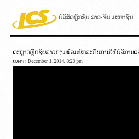
ບໍລິສັດຫຼັກຊັບ ລາວ-ຈີນ ມະຫາຊົນ
ຕະຫຼາດຫຼັກຊັບລາວກຽມພ້ອມຍົກລະດັບການໃຫ້ບໍລິການແລກປ່ຽ
ເວລາ : December 1, 2014, 8:23 pm