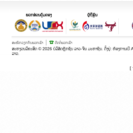
ພວກສ່ວນຄຸ້ມຄອງ
ຜູ້ຖືຮຸ້ນ
ສະໝັກວຽກກັບພວກເຮົາ
ຕິດຕໍ່ພວກເຮົາ
ສະຫງວນລິຂະສິດ ©
2026
ບໍລິສັດຫຼັກຊັບ ລາວ-ຈີນ ມະຫາຊົນ. ຕັ້ງຢູ່:​ ຫ້ອງກາ
ລາວ.
[ 